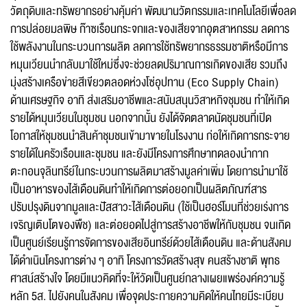
วัตถุดิบและทรัพยากรอย่างคุ้มค่า พัฒนานวัตกรรมและเทคโนโลยีเพื่อลด
การปล่อยมลพิษ ก๊าซเรือนกระจกและของเสียจากอุตสาหกรรม ลดการ
ใช้พลังงานในกระบวนการผลิต ลดการใช้ทรัพยากรธรรมชาติหรือมีการ
หมุนเวียนนำกลับมาใช้ใหม่ซึ่งจะช่วยลดปริมาณการเกิดของเสีย รวมถึง
มุ่งสร้างเครือข่ายสีเขียวตลอดห่วงโซ่อุปทาน (Eco Supply Chain)
ด้านเศรษฐกิจ อาทิ ส่งเสริมอาชีพและสนับสนุนวิสาหกิจชุมชน ทำให้เกิด
รายได้หมุนเวียนในชุมชน นอกจากนั้น ยังได้จัดตลาดนัดชุมชนที่เปิด
โอกาสให้ชุมชนนำสินค้าชุมชนเข้ามาขายในโรงงาน ก่อให้เกิดการกระจาย
รายได้ในครัวเรือนและชุมชน และยังมีโครงการศึกษาทดลองนำกาก
ตะกอนจุลินทรีย์ในกระบวนการผลิตมาสร้างมูลค่าเพิ่ม โดยการนำมาใช้
เป็นอาหารของไส้เดือนดินทำให้เกิดการต่อยอกเป็นผลิตภัณฑ์สาร
ปรับปรุงดินจากมูลและปัสสาวะไส้เดือนดิน (ใช้เป็นฮอร์โมนที่ช่วยเร่งการ
เจริญเติบโตของพืช) และต่อยอดไปสู่การสร้างอาชีพให้กับชุมชน จนเกิด
เป็นศูนย์เรียนรู้การจัดการของเสียอินทรีย์ด้วยไส้เดือนดิน และด้านสังคม
ได้ดำเนินโครงการต่าง ๆ อาทิ โครงการวัดสร้างสุข คนสร้างชาติ พุทธ
ศาสน์สร้างใจ โดยมีแนวคิดที่จะให้วัดเป็นศูนย์กลางเผยแพร่องค์ความรู้
แจ้งไฟล์เสีย
หลัก 5ส. ไปยังคนในสังคม เพื่อจุดประกายความคิดให้คนไทยมีระเบียบ