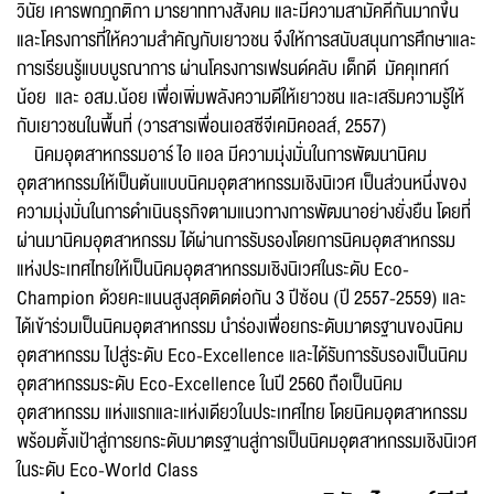
วินัย เคารพกฎกติกา มารยาททางสังคม และมีความสามัคคีกันมากขึ้น
และโครงการที่ให้ความสำคัญกับเยาวชน จึงให้การสนับสนุนการศึกษาและ
การเรียนรู้แบบบูรณาการ ผ่านโครงการเฟรนด์คลับ เด็กดี มัคคุเทศก์
หัวข้อเรื่อง :
น้อย และ อสม.น้อย เพื่อเพิ่มพลังความดีให้เยาวชน และเสริมความรู้ให้
กับเยาวชนในพื้นที่ (วารสารเพื่อนเอสซีจีเคมิคอลส์, 2557)
นิคมอุตสาหกรรมอาร์ ไอ แอล มีความมุ่งมั่นในการพัฒนานิคม
ชื่อ :
อุตสาหกรรมให้เป็นต้นแบบนิคมอุตสาหกรรมเชิงนิเวศ เป็นส่วนหนึ่งของ
ความมุ่งมั่นในการดำเนินธุรกิจตามแนวทางการพัฒนาอย่างยั่งยืน โดยที่
ผ่านมานิคมอุตสาหกรรม ได้ผ่านการรับรองโดยการนิคมอุตสาหกรรม
แห่งประเทศไทยให้เป็นนิคมอุตสาหกรรมเชิงนิเวศในระดับ Eco-
นามสกุล :
Champion ด้วยคะแนนสูงสุดติดต่อกัน 3 ปีซ้อน (ปี 2557-2559) และ
ได้เข้าร่วมเป็นนิคมอุตสาหกรรม นำร่องเพื่อยกระดับมาตรฐานของนิคม
อุตสาหกรรม ไปสู่ระดับ Eco-Excellence และได้รับการรับรองเป็นนิคม
อีเมล :
อุตสาหกรรมระดับ Eco-Excellence ในปี 2560 ถือเป็นนิคม
ระบบได้ทำรับเรื่องแล้ว
อุตสาหกรรม แห่งแรกและแห่งเดียวในประเทศไทย โดยนิคมอุตสาหกรรม
ขอบคุณสำหรับการแจ้งข้อผิดพลาด
ทางหน่วยงานจะรีบ
พร้อมตั้งเป้าสู่การยกระดับมาตรฐานสู่การเป็นนิคมอุตสาหกรรมเชิงนิเวศ
ทำการแก้ไข และปรับปรุงเพื่อกาให้บริการที่ดีขึ้น
ในระดับ Eco-World Class
เบอร์โทรศัพท์ :