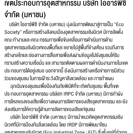
เขตประกอบการอุตสาหกรรม บริษัท ไออาร์พีซี
จำกัด (มหาชน)
ข้อความ* :
บริษัท ไออาร์พีซี จำกัด (มหาชน) มุ่งเน้นการพัฒนาสู่การเป็น “Eco
Society” หรือการสร้างสังคมเมืองอุตสาหกรรมเชิงนิเวศ มีการจัดตั้ง
คณะทำงานและคณะกรรมการเพื่อขับเคลื่อนการดำเนินการด้าน
อุตสาหกรรมเชิงนิเวศของพื้นที่และขยายไปสู่พื้นที่ข้างเคียง รวมถึงการ
สร้างกลไกและช่องทางการสื่อสารเพื่อส่งผ่านข้อมูลไปยังชุมชนให้รับ
ทราบสร้างความเชื่อมั่น และสามารถติดตามผลการดำเนินงานภายในเขต
ประกอบการได้อยู่เสมอ นอกจากนี้ ยังเน้นการสร้างเครือข่ายการมีส่วน
ร่วมของชุมชน ในการเฝ้าระวังปัญหาสิ่งแวดล้อม และการทำแผน
ฉุกเฉินของชุมชนเพื่อป้องกันภัยพิบัติที่จะเกิดกับชุมชน พื้นที่เขต
ประกอบการอุตสาหกรรม บริษัdท IRPC จำกัด (มหาชน) มีการทำผัง
ส่งข้อความ
ล้างข้อมูล
การไหลของของเสียเพื่อวางแผนการจัดการของเสียอุตสาหกรรม และยัง
ส่งเสริมการให้ความรู้ด้านการจัดการของเสียแก่ชุมชน
บริษัท ไออาร์พีซี จำกัด (มหาชน) มีการนำแนวคิดอุตสาหกรรมเชิง
นิเวศที่มีการป้องกันสิ่งแวดล้อม โดย IRDP มีการพัฒนาโซน
อุตสาหกรรมเชิงนิเวศ (Eco Industrial Zone : EIZ) ซึ่งตั้งอยู่ที่อำเภอ