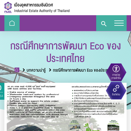
เมืองอุตสาหกรรมเชิงนิเวศ
Industrial Estate Authority of Thailand
กรณีศึกษาการพัฒนา Eco ของ
ประเทศไทย
บทความน่ารู้
กรณีศึกษาการพัฒนา Eco ของประเทศไทย
การช่วย
ขนาดตัวอักษร
การเข้าถึง
0
Eco-
e-Library
Handbook
E-PP
ลิงก์ด่วน
564
Challenge
ความตัดกันของสี