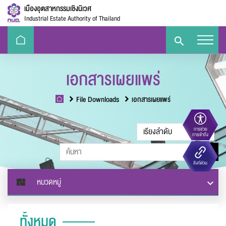
เมืองอุตสาหกรรมเชิงนิเวศ
Industrial Estate Authority of Thailand
เอกสารเผยแพร่
File Downloads
เอกสารเผยแพร่
การช่วย
ขนาดตัวอักษร
การเข้าถึง
Eco-
e-Library
Handbook
E-PP
ลิงก์ด่วน
Challenge
ความตัดกันของสี
หมวดหมู่
ทั้งหมด