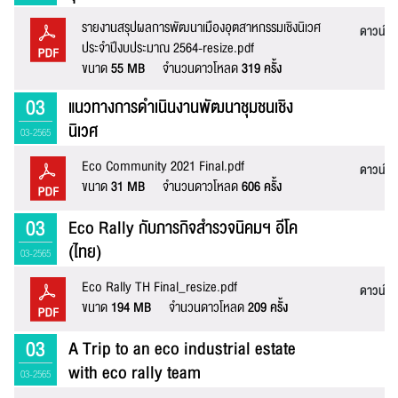
รายงานสรุปผลการพัฒนาเมืองอุตสาหกรรมเชิงนิเวศ
ดาวน์โ
ประจำปีงบประมาณ 2564-resize.pdf
อีเมล :
ขนาด
55 MB
จำนวนดาวโหลด
319 ครั้ง
ระบบได้ทำรับเรื่องแล้ว
03
แนวทางการดำเนินงานพัฒนาชุมชนเชิง
ขอบคุณสำหรับการแจ้งข้อผิดพลาด
ทางหน่วยงานจะรีบ
นิเวศ
ทำการแก้ไข และปรับปรุงเพื่อกาให้บริการที่ดีขึ้น
03-2565
เบอร์โทรศัพท์ :
Eco Community 2021 Final.pdf
ดาวน์โ
ขนาด
31 MB
จำนวนดาวโหลด
606 ครั้ง
03
Eco Rally กับภารกิจสำรวจนิคมฯ อีโค
ข้อความ* :
(ไทย)
03-2565
Eco Rally TH Final_resize.pdf
ดาวน์โ
ขนาด
194 MB
จำนวนดาวโหลด
209 ครั้ง
03
A Trip to an eco industrial estate
with eco rally team
03-2565